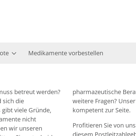
ote
Medikamente vorbestellen
 muss betreut werden?
tiert. Sie haben noch
 sich die
n jederzeit
gibt viele Gründe,
kompetent zur Seite.
amente nicht
Profitieren Sie von un
en wir unseren
diesem Postleitzahlgeb