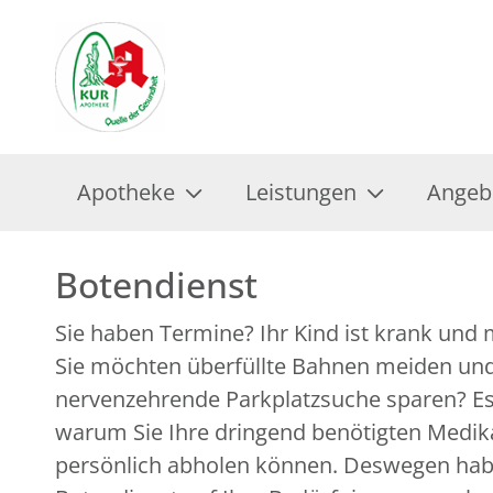
Apotheke
Leistungen
Angeb
Botendienst
Sie haben Termine? Ihr Kind ist krank und
pharmazeutische Beratung ist immer garan
Sie möchten überfüllte Bahnen meiden und
weitere Fragen? Unser LINDA Fachpersonal steht Ihne
nervenzehrende Parkplatzsuche sparen? Es 
warum Sie Ihre dringend benötigten Medik
persönlich abholen können. Deswegen hab