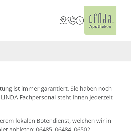
serem lokalen Botendienst, welchen wir in
iet anbieten: 06485, 06484, 06502